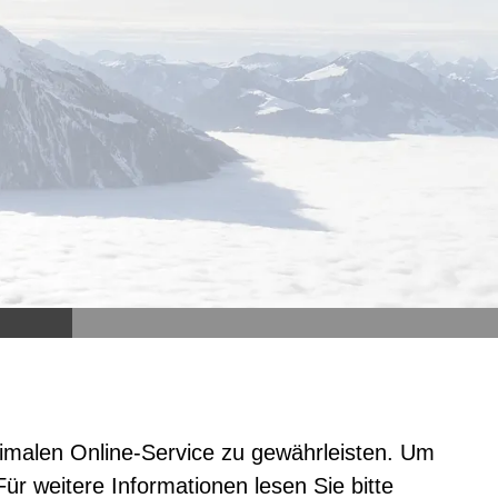
elle:
mit dem laden der karte akzeptieren sie
thun
die datenschutzerklärung von google.
(ku):
drich
mehr erfahren
nberg
imalen Online-Service zu gewährleisten. Um
atten
lwald
karte laden
Für weitere Informationen lesen Sie bitte
nberg