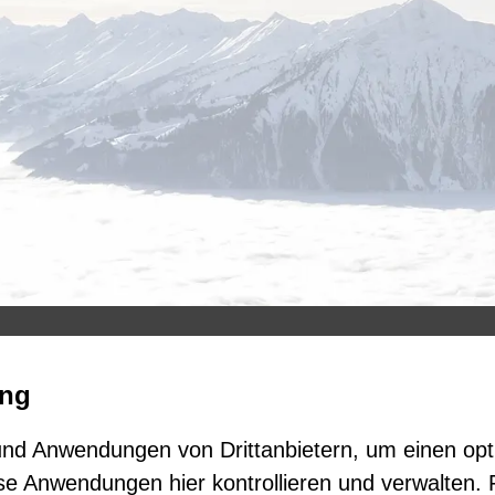
geschäftsst
ung
kollektivunterkünfte 
ku hon
ku beate
nd Anwendungen von Drittanbietern, um einen opt
ku m
ku grinde
se Anwendungen hier kontrollieren und verwalten.
ku ringge